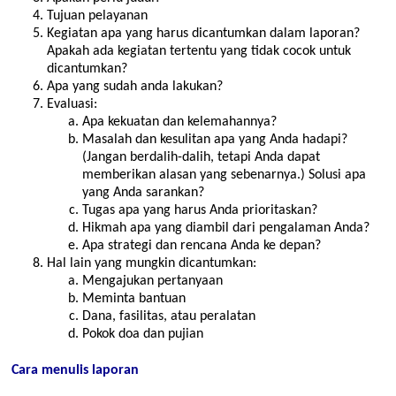
Tujuan pelayanan
Kegiatan apa yang harus dicantumkan dalam laporan?
Apakah ada kegiatan tertentu yang tidak cocok untuk
dicantumkan?
Apa yang sudah anda lakukan?
Evaluasi:
Apa kekuatan dan kelemahannya?
Masalah dan kesulitan apa yang Anda hadapi?
(Jangan berdalih-dalih, tetapi Anda dapat
memberikan alasan yang sebenarnya.) Solusi apa
yang Anda sarankan?
Tugas apa yang harus Anda prioritaskan?
Hikmah apa yang diambil dari pengalaman Anda?
Apa strategi dan rencana Anda ke depan?
Hal lain yang mungkin dicantumkan:
Mengajukan pertanyaan
Meminta bantuan
Dana, fasilitas, atau peralatan
Pokok doa dan pujian
Cara menulis laporan