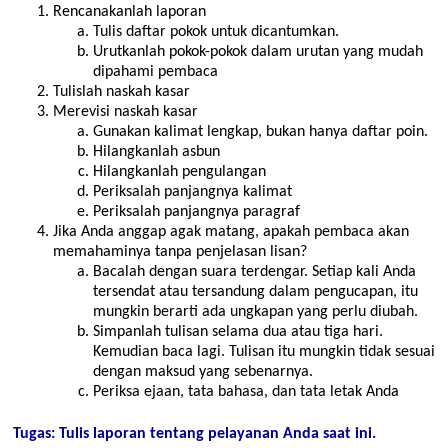
Rencanakanlah laporan
Tulis daftar pokok untuk dicantumkan.
Urutkanlah pokok-pokok dalam urutan yang mudah
dipahami pembaca
Tulislah naskah kasar
Merevisi naskah kasar
Gunakan kalimat lengkap, bukan hanya daftar poin.
Hilangkanlah asbun
Hilangkanlah pengulangan
Periksalah panjangnya kalimat
Periksalah panjangnya paragraf
Jika Anda anggap agak matang, apakah pembaca akan
memahaminya tanpa penjelasan lisan?
Bacalah dengan suara terdengar. Setiap kali Anda
tersendat atau tersandung dalam pengucapan, itu
mungkin berarti ada ungkapan yang perlu diubah.
Simpanlah tulisan selama dua atau tiga hari.
Kemudian baca lagi. Tulisan itu mungkin tidak sesuai
dengan maksud yang sebenarnya.
Periksa ejaan, tata bahasa, dan tata letak Anda
Tugas: Tulis laporan tentang pelayanan Anda saat ini.